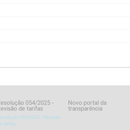
esolução 054/2025 -
Novo portal da
evisão de tarifas
transparência
esolução 054/2025 - Revisão
.
e tarifas