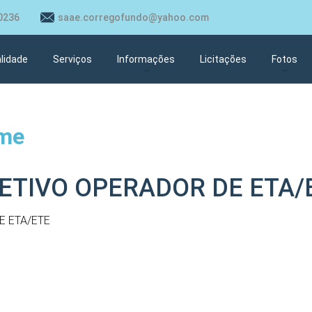
0236
saae.corregofundo@yahoo.com
lidade
Serviços
Informações
Licitações
Fotos
Estação Elevatória Esgoto
Estação 
ome
Rede de Esgoto e Ramais de
Perfuraç
Água
Barracão
Perfuração Poço Artesiano
ETIVO OPERADOR DE ETA/
Rua do C
Almoxarifado
E ETA/ETE
Obras