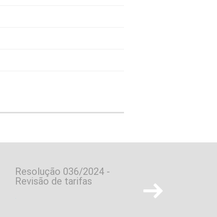
Resolução 036/2024 -
Processo seletivo
Revisão de tarifas
Gabarito Definitivo Pedr
.