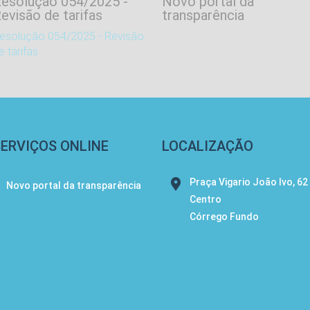
esolução 054/2025 -
Novo portal da
evisão de tarifas
transparência
esolução 054/2025 - Revisão
.
e tarifas
SERVIÇOS ONLINE
LOCALIZAÇÃO
Praça Vigario João Ivo, 62
Novo portal da transparência
Centro
Córrego Fundo