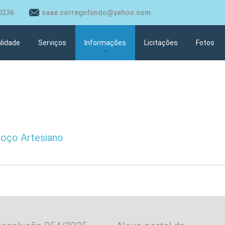
0236
saae.corregofundo@yahoo.com
lidade
Serviços
Informações
Licitações
Fotos
Estação Elevatória Esgoto
Estação 
Rede de Esgoto e Ramais de
Perfuraç
Água
Barracão
Perfuração Poço Artesiano
Poço Artesiano
Rua do C
Almoxarifado
Obras