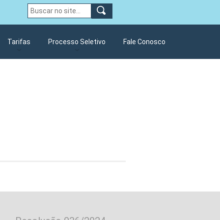
Tarifas
Processo Seletivo
Fale Conosco
Elevatória Esgoto
Resolução Reajuste Tarifário
Processo seletivo ETA/ETE
2022
ão Poço Artesiano
Processo Seletivo Simplificado
Tarifas
 do Almoxarifado
Processo Seletivo ETE
002/2025
hibas
Processo seletivo 003/2025
Processo seletivo 2026
Titulo