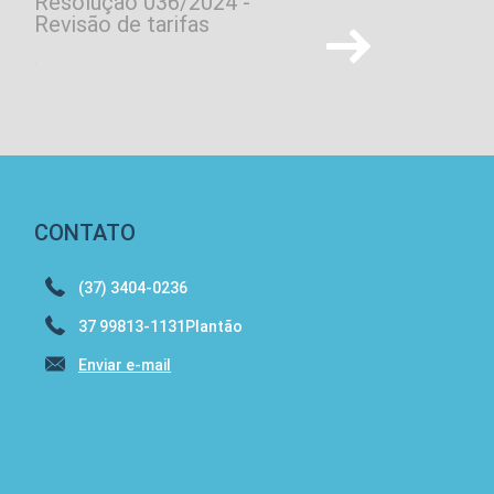
Resolução 036/2024 -
Processo seletivo
Revisão de tarifas
Gabarito Definitivo Pedr
.
CONTATO
(37) 3404-0236
37 99813-1131Plantão
Enviar e-mail